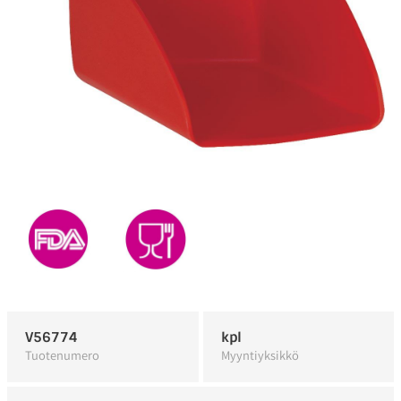
V56774
kpl
Tuotenumero
Myyntiyksikkö