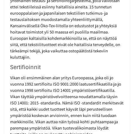
yhtenäinen testaus- ja sertifiointijärjestelmä, jolla valvotaan
ettei tekstiileissä esiinny haitallisia aineita. 15 tunnetun
eurooppalaisen ja japanilaisen tekstiilien tutkimus- ja
testauslaitoksen muodostamalla yhteenliittymällä,
Kansainvälisellä Öko-Tex-liitolla on edustustot ja yhteyksiä
hoitavat toimistot yli 50 maassa eri puolilla maailmaa.
Euroopan kaltaisilla kohdemarkkinoilla se, että on näyttöä
siitä, että tekstiilituotteet eivät ole haitallisia terveydelle, on
tärkeämpi tekijä, joka vaikuttaa ostopäätöstä tekeviin
kuluttajiin.
Sertifioinnit
Vikan oli ensimmäinen alan yritys Euroopassa, joka oli jo
vuonna 1992 sertifioitu ISO 9001:2000 laatusertifikaatilla ja jo
vuonna 1998 sertifioitu ISO 14001 ympäristösertifikaatilla.
Vikan täyttää ympäristövelvoitteensa noudattamalla täysin
ISO 14001: 2015 -standardia. Nämä ISO -standardit merkitsevät
sitä, että kaikki uudet tuotteet käyvät läpi perusteellisen
ympäristöä koskevan arvioinnin, ennen kuin niitä tuodaan
markkinoille. Vikan auttaa näin työssä kohti puhtaampaa ja
parempaa ympäristöä. Vikan tuotevalikoimasta löydät