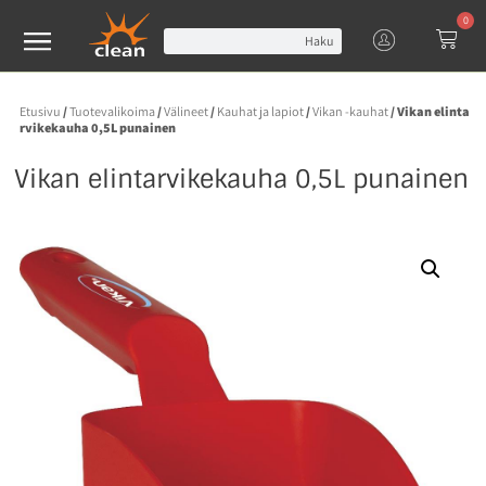
0
Haku
Etusivu
/
Tuotevalikoima
/
Välineet
/
Kauhat ja lapiot
/
Vikan -kauhat
/ Vikan elinta
rvikekauha 0,5L punainen
Vikan elintarvikekauha 0,5L punainen