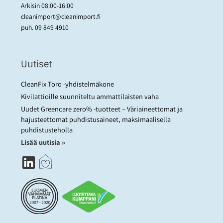
Arkisin 08:00-16:00
cleanimport@cleanimport.fi
puh.
09 849 4910
Uutiset
CleanFix Toro -yhdistelmäkone
Kivilattioille suunniteltu ammattilaisten vaha
Uudet Greencare zero% -tuotteet – Väriaineettomat ja
hajusteettomat puhdistusaineet, maksimaalisella
puhdistusteholla
Lisää uutisia »