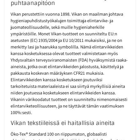
puhtaanapitoon
Vikan perustettiin vuonna 1898. Vikan on maailman johtava
hygieniapuhdistustyökalujen toimittaja elintarvike- ja
juomateollisuudelle, sekä muille hygieniaherkille
ympäristöille. Monet Vikan-tuotteet on suunniteltu EU:n
asetusten (EC) 1935/2004 ja EU 10/2011 mukaisiksi, ja ne on
merkitty lasi ja haarukka symbolilla. Nämä elintarvikkeiden
kanssa kosketuksessa olevat tuotteet valmistetaan myös
Yhdysvaltain terveysviranomaisten (FDA) hyväksymistä raaka-
aineista, jotka ovat elintarvikkeiden jalostusta, käsittelyä ja
pakkausta koskevan määräyksen CFR21 mukaisia.
Elintarvikkeiden kanssa kosketukseen joutuviksi
tarkoitetuista materiaaleista ei saa siirtyä myrkyllisiä aineita
niiden joutuessa kosketukseen elintarvikkeiden kanssa.
Vikanin värikoodatut tuotteet on suunniteltu nimenomaisesti
elintarviketeollisuuteen, ja ne täyttävät tämän vaatimuksen
100%:sesti.
Vikan tekstiileissä ei haitallisia aineita
Öko-Tex® Standard 100 on riippumaton, globaalisti