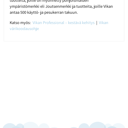
tuotteita, joille on myönnetty pohjoismaiden
ympäristömerkki eli Joutsenmerkki ja tuotteita, joille Vikan
antaa 500 käyttö- ja pesukerran takuun.
Katso myös:
Vikan Professional – kestävä kehitys
|
Vikan
värikoodausohje