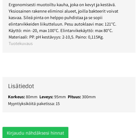
Ergonomisesti muotoiltu kauha, joka on kevyt ja kestävä.
Yksiosainen rakenne eliminoi alueet, joilla bakteerit voivat
kasvaa. Sileä pinta on helppo puhdistaa ja se sopii
elintarvikkeiden liikutteluun. Pesu autoklaavi max: 121°C.
Käyttö: min -20, max 100°C. Elintarvikekäyttö: max 80°C.
Materiaali: PP. pH kestävyys: 2-10,5. Paino: 0,115Kg.
Tuotekuvaus
Lisätiedot
Korkeus:
80mm
Leveys:
95mm
Pituus:
300mm
Myyntiyksiköitä paketissa: 15
Kirjaudu nähdäksesi hinnat