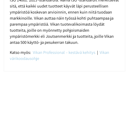
sitä, että kaikki uudet tuotteet käyvät läpi perusteellisen
ympäristöä koskevan arvioinnin, ennen kuin niitä tuodaan
markkinoille. Vikan auttaa näin työssä kohti puhtaampaa ja
parempaa ympäristöä. Vikan tuotevalikoimasta löydät
tuotteita, joille on myönnetty pohjoismaiden
ympäristömerkki eli Joutsenmerkki ja tuotteita, joille Vikan
antaa 500 käyttö- ja pesukerran takuun.
Katso myös:
Vikan Professional – kestävä kehitys
|
Vikan
värikoodausohje