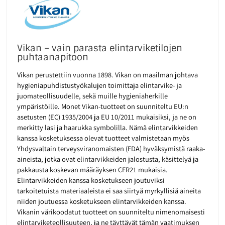
Vikan – vain parasta elintarviketilojen
puhtaanapitoon
Vikan perustettiin vuonna 1898. Vikan on maailman johtava
hygieniapuhdistustyökalujen toimittaja elintarvike- ja
juomateollisuudelle, sekä muille hygieniaherkille
ympäristöille. Monet Vikan-tuotteet on suunniteltu EU:n
asetusten (EC) 1935/2004 ja EU 10/2011 mukaisiksi, ja ne on
merkitty lasi ja haarukka symbolilla. Nämä elintarvikkeiden
kanssa kosketuksessa olevat tuotteet valmistetaan myös
Yhdysvaltain terveysviranomaisten (FDA) hyväksymistä raaka-
aineista, jotka ovat elintarvikkeiden jalostusta, käsittelyä ja
pakkausta koskevan määräyksen CFR21 mukaisia.
Elintarvikkeiden kanssa kosketukseen joutuviksi
tarkoitetuista materiaaleista ei saa siirtyä myrkyllisiä aineita
niiden joutuessa kosketukseen elintarvikkeiden kanssa.
Vikanin värikoodatut tuotteet on suunniteltu nimenomaisesti
elintarviketeollisuuteen, ja ne täyttävät tämän vaatimuksen