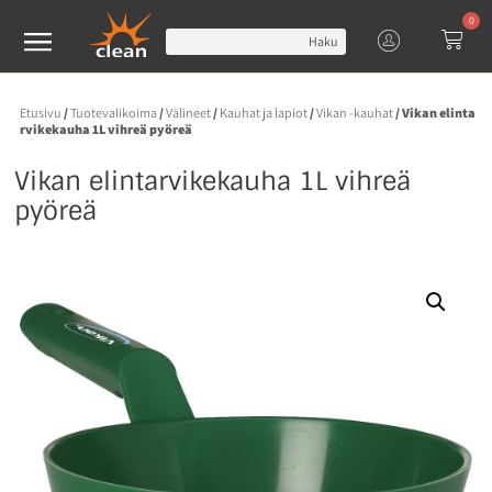
0
Haku
Etusivu
/
Tuotevalikoima
/
Välineet
/
Kauhat ja lapiot
/
Vikan -kauhat
/ Vikan elinta
rvikekauha 1L vihreä pyöreä
Vikan elintarvikekauha 1L vihreä
pyöreä