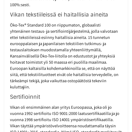
100%:sesti.
Vikan tekstiileissä ei haitallisia aineita
Öko-Tex® Standard 100 on riippumaton, globaalisti
yhtenäinen testaus- ja sertifiointijärjestelmä, jolla valvotaan
ettei tekstiileissä esiinny haitallisia aineita. 15 tunnetun
eurooppalaisen ja japanilaisen tekstiilien tutkimus- ja
testauslaitoksen muodostamalla yhteenliittymällä,
Kansainvälisellä Öko-Tex-liitolla on edustustot ja yhteyksiä
hoitavat toimistot yli 50 maassa eri puolilla maailmaa.
Euroopan kaltaisilla kohdemarkkinoilla se, että on näyttöä
siitä, että tekstiilituotteet eivät ole haitallisia terveydelle, on
tärkeämpi tekijä, joka vaikuttaa ostopäätöstä tekeviin
kuluttajiin.
Sertifioinnit
Vikan oli ensimmäinen alan yritys Euroopassa, joka oli jo
vuonna 1992 sertifioitu ISO 9001:2000 laatusertifikaatilla ja jo
vuonna 1998 sertifioitu ISO 14001 ympäristösertifikaatilla.
Vikan täyttää ympäristövelvoitteensa noudattamalla täysin
ISO 14001: 2015 -standardia. Nämä ISO -standardit merkitsevät