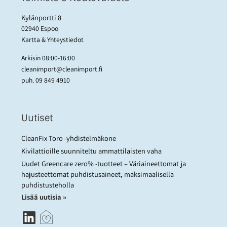
Kylänportti 8
02940 Espoo
Kartta & Yhteystiedot
Arkisin 08:00-16:00
cleanimport@cleanimport.fi
puh.
09 849 4910
Uutiset
CleanFix Toro -yhdistelmäkone
Kivilattioille suunniteltu ammattilaisten vaha
Uudet Greencare zero% -tuotteet – Väriaineettomat ja
hajusteettomat puhdistusaineet, maksimaalisella
puhdistusteholla
Lisää uutisia »