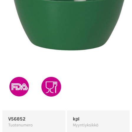
V56852
kpl
Tuotenumero
Myyntiyksikkö