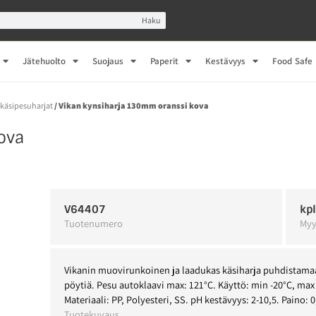
Haku
Jätehuolto
Suojaus
Paperit
Kestävyys
Food Safe
-käsipesuharjat
/ Vikan kynsiharja 130mm oranssi kova
ova
V64407
kp
Tuotenumero
Myy
Vikanin muovirunkoinen ja laadukas käsiharja puhdistamaa
pöytiä. Pesu autoklaavi max: 121°C. Käyttö: min -20°C, max 
Materiaali: PP, Polyesteri, SS. pH kestävyys: 2-10,5. Paino: 0
Tuotekuvaus