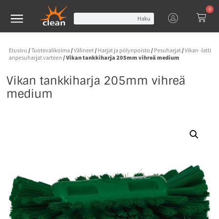
0
Haku
Etusivu
/
Tuotevalikoima
/
Välineet
/
Harjat ja pölynpoisto
/
Pesuharjat
/
Vikan -latti
anpesuharjat varteen
/ Vikan tankkiharja 205mm vihreä medium
Vikan tankkiharja 205mm vihreä
medium