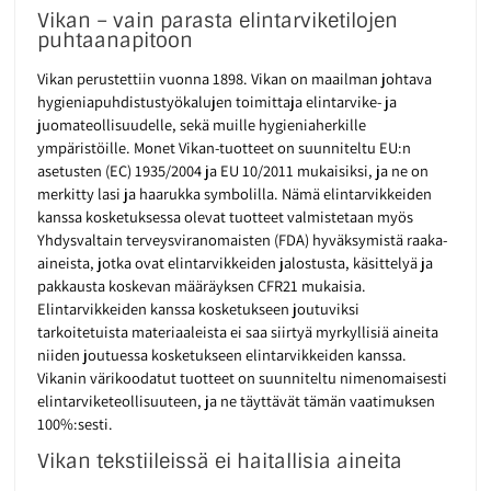
Vikan – vain parasta elintarviketilojen
puhtaanapitoon
Vikan perustettiin vuonna 1898. Vikan on maailman johtava
hygieniapuhdistustyökalujen toimittaja elintarvike- ja
juomateollisuudelle, sekä muille hygieniaherkille
ympäristöille. Monet Vikan-tuotteet on suunniteltu EU:n
asetusten (EC) 1935/2004 ja EU 10/2011 mukaisiksi, ja ne on
merkitty lasi ja haarukka symbolilla. Nämä elintarvikkeiden
kanssa kosketuksessa olevat tuotteet valmistetaan myös
Yhdysvaltain terveysviranomaisten (FDA) hyväksymistä raaka-
aineista, jotka ovat elintarvikkeiden jalostusta, käsittelyä ja
pakkausta koskevan määräyksen CFR21 mukaisia.
Elintarvikkeiden kanssa kosketukseen joutuviksi
tarkoitetuista materiaaleista ei saa siirtyä myrkyllisiä aineita
niiden joutuessa kosketukseen elintarvikkeiden kanssa.
Vikanin värikoodatut tuotteet on suunniteltu nimenomaisesti
elintarviketeollisuuteen, ja ne täyttävät tämän vaatimuksen
100%:sesti.
Vikan tekstiileissä ei haitallisia aineita