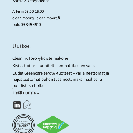
Kartta & Yhteystiedot
Arkisin 08:00-16:00
cleanimport@cleanimport.fi
puh.
09 849 4910
Uutiset
CleanFix Toro -yhdistelmäkone
Kivilattioille suunniteltu ammattilaisten vaha
Uudet Greencare zero% -tuotteet – Väriaineettomat ja
hajusteettomat puhdistusaineet, maksimaalisella
puhdistusteholla
Lisää uutisia »