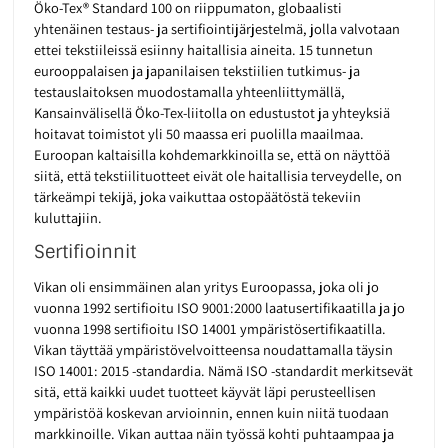
Öko-Tex® Standard 100 on riippumaton, globaalisti
yhtenäinen testaus- ja sertifiointijärjestelmä, jolla valvotaan
ettei tekstiileissä esiinny haitallisia aineita. 15 tunnetun
eurooppalaisen ja japanilaisen tekstiilien tutkimus- ja
testauslaitoksen muodostamalla yhteenliittymällä,
Kansainvälisellä Öko-Tex-liitolla on edustustot ja yhteyksiä
hoitavat toimistot yli 50 maassa eri puolilla maailmaa.
Euroopan kaltaisilla kohdemarkkinoilla se, että on näyttöä
siitä, että tekstiilituotteet eivät ole haitallisia terveydelle, on
tärkeämpi tekijä, joka vaikuttaa ostopäätöstä tekeviin
kuluttajiin.
Sertifioinnit
Vikan oli ensimmäinen alan yritys Euroopassa, joka oli jo
vuonna 1992 sertifioitu ISO 9001:2000 laatusertifikaatilla ja jo
vuonna 1998 sertifioitu ISO 14001 ympäristösertifikaatilla.
Vikan täyttää ympäristövelvoitteensa noudattamalla täysin
ISO 14001: 2015 -standardia. Nämä ISO -standardit merkitsevät
sitä, että kaikki uudet tuotteet käyvät läpi perusteellisen
ympäristöä koskevan arvioinnin, ennen kuin niitä tuodaan
markkinoille. Vikan auttaa näin työssä kohti puhtaampaa ja