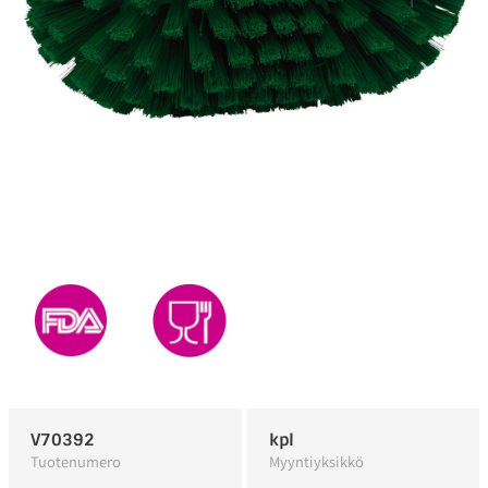
V70392
kpl
Tuotenumero
Myyntiyksikkö