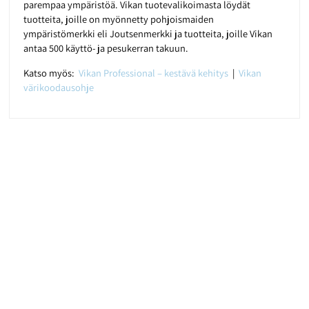
parempaa ympäristöä. Vikan tuotevalikoimasta löydät
tuotteita, joille on myönnetty pohjoismaiden
ympäristömerkki eli Joutsenmerkki ja tuotteita, joille Vikan
antaa 500 käyttö- ja pesukerran takuun.
Katso myös:
Vikan Professional – kestävä kehitys
|
Vikan
värikoodausohje