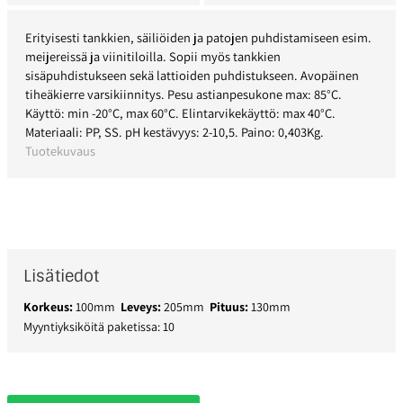
Erityisesti tankkien, säiliöiden ja patojen puhdistamiseen esim.
meijereissä ja viinitiloilla. Sopii myös tankkien
sisäpuhdistukseen sekä lattioiden puhdistukseen. Avopäinen
tiheäkierre varsikiinnitys. Pesu astianpesukone max: 85°C.
Käyttö: min -20°C, max 60°C. Elintarvikekäyttö: max 40°C.
Materiaali: PP, SS. pH kestävyys: 2-10,5. Paino: 0,403Kg.
Tuotekuvaus
Lisätiedot
Korkeus:
100mm
Leveys:
205mm
Pituus:
130mm
Myyntiyksiköitä paketissa: 10