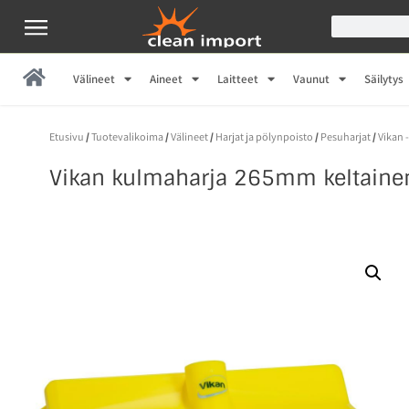
Välineet
Aineet
Laitteet
Vaunut
Säilytys
Etusivu
/
Tuotevalikoima
/
Välineet
/
Harjat ja pölynpoisto
/
Pesuharjat
/
Vikan 
Vikan kulmaharja 265mm keltain