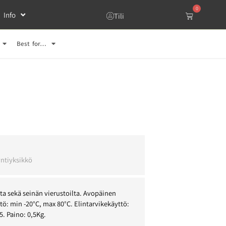
0
Info
Tili
Best for…
l
ntiyksikkö
ta sekä seinän vierustoilta. Avopäinen
tö: min -20°C, max 80°C. Elintarvikekäyttö:
5. Paino: 0,5Kg.