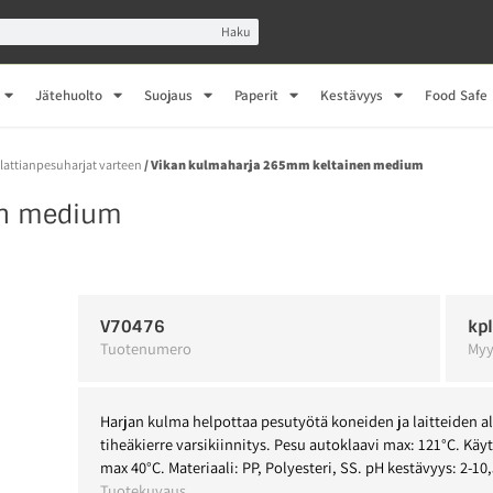
Haku
Jätehuolto
Suojaus
Paperit
Kestävyys
Food Safe
-lattianpesuharjat varteen
/ Vikan kulmaharja 265mm keltainen medium
en medium
V70476
kp
Tuotenumero
Myy
Harjan kulma helpottaa pesutyötä koneiden ja laitteiden al
tiheäkierre varsikiinnitys. Pesu autoklaavi max: 121°C. Käyt
max 40°C. Materiaali: PP, Polyesteri, SS. pH kestävyys: 2-10,
Tuotekuvaus