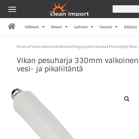
Välineet
Aineet
Laitteet
Vaunut
Säilytys
Etusivu
/
Tuotevalikoima
/
Välineet
/
Harjat ja pölynpoisto
/
Pesuharjat
/
Vikan 
Vikan pesuharja 330mm valkoinen 
vesi- ja pikaliitäntä