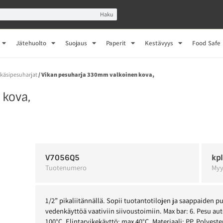
Haku
Jätehuolto
Suojaus
Paperit
Kestävyys
Food Safe
-käsipesuharjat
/ Vikan pesuharja 330mm valkoinen kova,
kova,
V7056Q5
kp
Tuotenumero
Myy
1/2” pikaliitännällä. Sopii tuotantotilojen ja saappaiden 
vedenkäyttöä vaativiin siivoustoimiin. Max bar: 6. Pesu au
100°C. Elintarvikekäyttö: max 40°C. Materiaali: PP, Polyeste