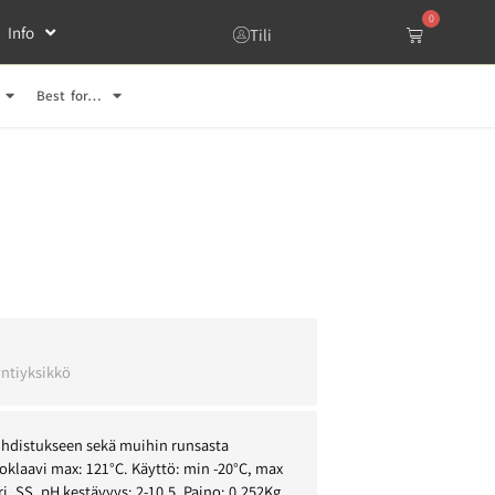
0
Info
Tili
Best for…
l
ntiyksikkö
puhdistukseen sekä muihin runsasta
toklaavi max: 121°C. Käyttö: min -20°C, max
ri, SS. pH kestävyys: 2-10,5. Paino: 0,252Kg.