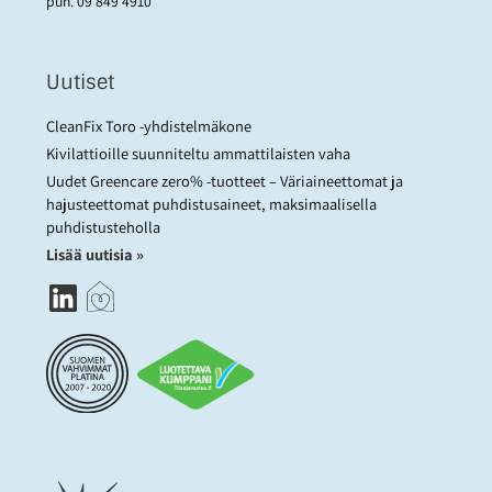
puh.
09 849 4910
Uutiset
CleanFix Toro -yhdistelmäkone
Kivilattioille suunniteltu ammattilaisten vaha
Uudet Greencare zero% -tuotteet – Väriaineettomat ja
hajusteettomat puhdistusaineet, maksimaalisella
puhdistusteholla
Lisää uutisia »