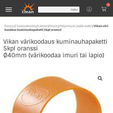
0
Haku
Etusivu
/
Tuotevalikoima
/
Laitteet
/
Imurit
/
Pölynimurit, kaikki mallit
/ Vikan väri
koodaus kuminauhapaketti 5kpl oranssi
Vikan värikoodaus kuminauhapaketti
5kpl oranssi
Ø40mm (värikoodaa imuri tai lapio)