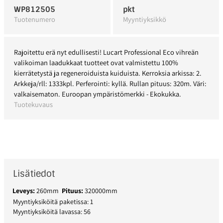
WP812505
pkt
Tuotenumero
Myyntiyksikkö
Rajoitettu erä nyt edullisesti! Lucart Professional Eco vihreän
valikoiman laadukkaat tuotteet ovat valmistettu 100%
kierrätetystä ja regeneroiduista kuiduista. Kerroksia arkissa: 2.
Arkkeja/rll: 1333kpl. Perferointi: kyllä. Rullan pituus: 320m. Väri:
valkaisematon. Euroopan ympäristömerkki - Ekokukka.
Tuotekuvaus
Lisätiedot
Leveys:
260mm
Pituus:
320000mm
Myyntiyksiköitä paketissa: 1
Myyntiyksiköitä lavassa: 56