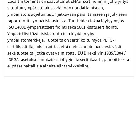
Lucartin toiminta on saavuttanut EMAS -sertifioinnin, jolla yritys
sitoutuu ympäristölainsäädännön noudattamiseen,
ympäristönsuojelun tason jatkuvaan parantamiseen ja julkiseen
raportointiin ympäristöasioista. Tuotteiden takaa löytyy myös
ISO 14001 -ympäristösertifiointi sekä 9001 -laatusertifiointi.
Ympäristöystävällisistä tuotteista löydät myös
ympäristömerkkejä. Tuotteita on sertifikoitu myös PEFC -
sertifikaatiilla, joka osoittaa että metsiä hoidetaan kestävästi
sekä tuotteita, jotka ovat valmistettu EU Direktiivin 1935/2004 /
ISEGA -asetuksen mukaisesti (hygienia sertifikaatti, pinnoitteesta
ei pääse haitallisia aineita elintarvikkeisiin).