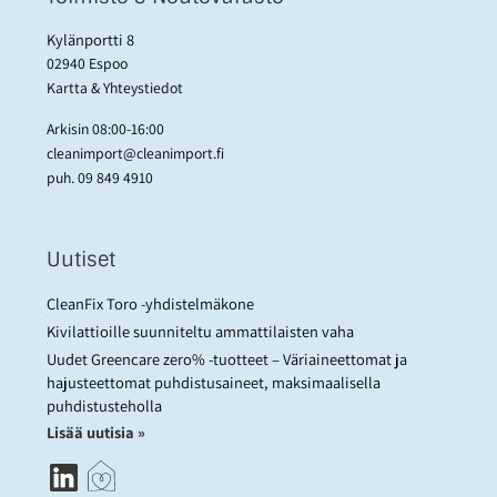
Kylänportti 8
02940 Espoo
Kartta & Yhteystiedot
Arkisin 08:00-16:00
cleanimport@cleanimport.fi
puh.
09 849 4910
Uutiset
CleanFix Toro -yhdistelmäkone
Kivilattioille suunniteltu ammattilaisten vaha
Uudet Greencare zero% -tuotteet – Väriaineettomat ja
hajusteettomat puhdistusaineet, maksimaalisella
puhdistusteholla
Lisää uutisia »