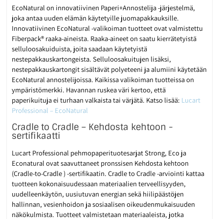
EcoNatural on innovatiivinen Paperi+Annostelija -järjestelmä,
joka antaa uuden elämän käytetyille juomapakkauksille.
Innovatiivinen EcoNatural -valikoiman tuotteet ovat valmistettu
Fiberpack® raaka-aineista. Raaka-aineet on saatu kierrätetyistä
selluloosakuiduista, joita saadaan käytetyistä
nestepakkauskartongeista. Selluloosakuitujen lisäksi,
nestepakkauskartongit sisältävät polyeteeni ja alumiini käytetään
EcoNatural annostelijoissa. Kaikissa valikoiman tuotteissa on
ympäristömerkki. Havannan ruskea väri kertoo, että
paperikuituja ei turhaan valkaista tai värjätä. Katso lisää:
Lucart
Professional – EcoNatural
Cradle to Cradle – Kehdosta kehtoon -
sertifikaatti
Lucart Professional pehmopaperituotesarjat Strong, Eco ja
Econatural ovat saavuttaneet pronssisen Kehdosta kehtoon
(Cradle-to-Cradle ) -sertifikaatin. Cradle to Cradle -arviointi kattaa
tuotteen kokonaisuudessaan materiaalien terveellisyyden,
uudelleenkäytön, uusiutuvan energian sekä hiilipäästöjen
hallinnan, vesienhoidon ja sosiaalisen oikeudenmukaisuuden
näkökulmista. Tuotteet valmistetaan materiaaleista, jotka