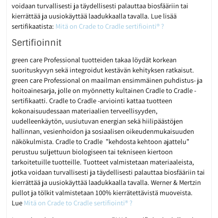
voidaan turvallisesti ja täydellisesti palauttaa biosfääriin tai
kierrättää ja uusiokäyttää laadukkaalla tavalla. Lue lisää
sertifikaatista:
Mitä on Crade to Cradle sertifiointi® ?
Sertifioinnit
green care Professional tuotteiden takaa löydät korkean
suorituskyvyn sekä integroidut kestävän kehityksen ratkaisut.
green care Professional on maailman ensimmäinen puhdistus- ja
hoitoainesarja, jolle on myönnetty kultainen Cradle to Cradle -
sertifikaatti. Cradle to Cradle -arviointi kattaa tuotteen
kokonaisuudessaan materiaalien terveellisyyden,
uudelleenkäytön, uusiutuvan energian sekä hiilipäästöjen
hallinnan, vesienhoidon ja sosiaalisen oikeudenmukaisuuden
näkökulmista. Cradle to Cradle ”kehdosta kehtoon ajattelu”
perustuu suljettuun biologiseen tai tekniseen kiertoon
tarkoitetuille tuotteille. Tuotteet valmistetaan materiaaleista,
jotka voidaan turvallisesti ja täydellisesti palauttaa biosfääriin tai
kierrättää ja uusiokäyttää laadukkaalla tavalla. Werner & Mertzin
pullot ja tölkit valmistetaan 100% kierrätettävistä muoveista.
Lue
Mitä on Crade to Cradle sertifiointi® ?