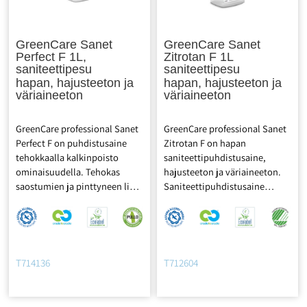
ja väriaineita, arvioi raaka-
aineiden epäpuhtauksia.
GreenCare Sanet
GreenCare Sanet
Perfect F 1L,
Zitrotan F 1L
saniteettipesu
saniteettipesu
hapan, hajusteeton ja
hapan, hajusteeton ja
väriaineeton
väriaineeton
GreenCare professional Sanet
GreenCare professional Sanet
Perfect F on puhdistusaine
Zitrotan F on hapan
tehokkaalla kalkinpoisto
saniteettipuhdistusaine,
ominaisuudella. Tehokas
hajusteeton ja väriaineeton.
saostumien ja pinttyneen lian
Saniteettipuhdistusaine
puhdistaja. Uusi tensidien ja
päivittäiseen käyttöön. Sopii
happojen yhdistelmä
saniteettitilojen ja
pienentää kulutusta ja lisää
haponkestävien pintojen
tehoa. Tehokas,
puhdistamiseen. Erittäin
ympäristövaikutuksiltaan
hellävarainen pinnoille. pH
T714136
T712604
poikkeuksellinen
tiivisteessä 2,5,
puhdistusaine ja
käyttöliuoksessa n.4,5. Cradle
kalkinpoistaja. pH
to Cradle Certified® –