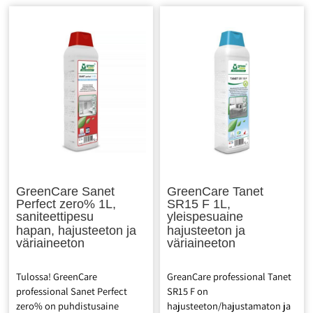
käyttöliuoksessa 8. Cradle to
Kehdosta kehtoon -
Cradle Certified® – Kehdosta
sertifikaatti. Euroopan
kehtoon -sertifikaatti.
ympäristömerkki – Ekokukka.
Euroopan ympäristömerkki –
Joutsenmerkki – ekomerkki.
Ekokukka. Joutsenmerkki -
ekomerkki.
GreenCare Sanet
GreenCare Tanet
Perfect zero% 1L,
SR15 F 1L,
saniteettipesu
yleispesuaine
hapan, hajusteeton ja
hajusteeton ja
väriaineeton
väriaineeton
Tulossa! GreenCare
GreanCare professional Tanet
professional Sanet Perfect
SR15 F on
zero% on puhdistusaine
hajusteeton/hajustamaton ja