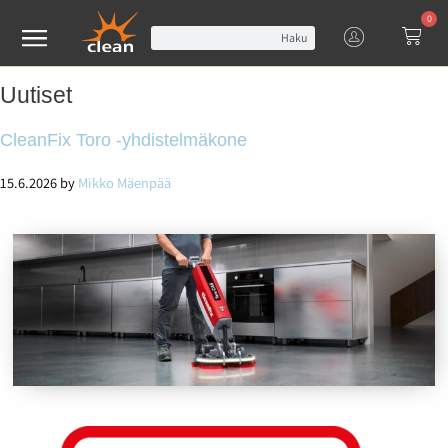
0
Haku
Uutiset
CleanFix Toro -yhdistelmäkone
15.6.2026
by
Mikko Mäenpää