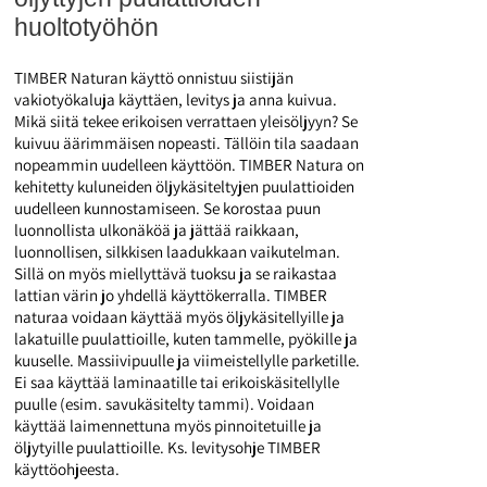
huoltotyöhön
TIMBER Naturan käyttö onnistuu siistijän
vakiotyökaluja käyttäen, levitys ja anna kuivua.
Mikä siitä tekee erikoisen verrattaen yleisöljyyn? Se
kuivuu äärimmäisen nopeasti. Tällöin tila saadaan
nopeammin uudelleen käyttöön. TIMBER Natura on
kehitetty kuluneiden öljykäsiteltyjen puulattioiden
uudelleen kunnostamiseen. Se korostaa puun
luonnollista ulkonäköä ja jättää raikkaan,
luonnollisen, silkkisen laadukkaan vaikutelman.
Sillä on myös miellyttävä tuoksu ja se raikastaa
lattian värin jo yhdellä käyttökerralla. TIMBER
naturaa voidaan käyttää myös öljykäsitellyille ja
lakatuille puulattioille, kuten tammelle, pyökille ja
kuuselle. Massiivipuulle ja viimeistellylle parketille.
Ei saa käyttää laminaatille tai erikoiskäsitellylle
puulle (esim. savukäsitelty tammi). Voidaan
käyttää laimennettuna myös pinnoitetuille ja
öljytyille puulattioille. Ks. levitysohje TIMBER
käyttöohjeesta.