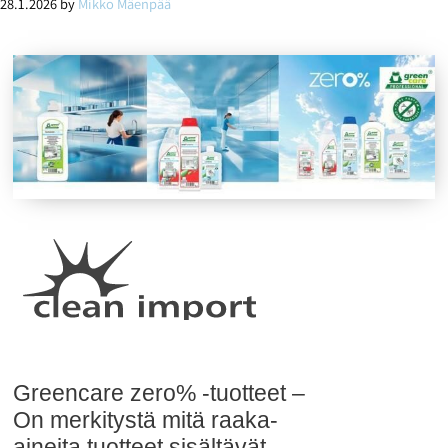
28.1.2026
by
Mikko Mäenpää
hienoille kivipinnoille.
Greencare zero% -tuotteet –
On merkitystä mitä raaka-
aineita tuotteet sisältävät