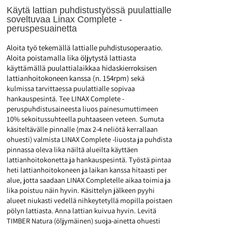
Käytä lattian puhdistustyössä puulattialle
soveltuvaa Linax Complete -
peruspesuainetta
Aloita työ tekemällä lattialle puhdistusoperaatio.
Aloita poistamalla lika öljytystä lattiasta
käyttämällä puulattialaikkaa
hidaskierroksisen
lattianhoitokoneen kanssa (n. 154rpm)
sekä
kulmissa tarvittaessa puulattialle sopivaa
hankauspesintä. Tee LINAX Complete -
peruspuhdistusaineesta liuos painesumuttimeen
10% sekoitussuhteella puhtaaseen veteen. Sumuta
käsiteltävälle pinnalle (max 2-4 neliötä kerrallaan
ohuesti) valmista LINAX Complete -liuosta ja puhdista
pinnassa oleva lika näiltä alueilta käyttäen
lattianhoitokonetta ja hankauspesintä. Työstä pintaa
heti lattianhoitokoneen ja laikan kanssa hitaasti per
alue, jotta saadaan LINAX Completelle aikaa toimia ja
lika poistuu näin hyvin. Käsittelyn jälkeen pyyhi
alueet niukasti vedellä nihkeytetyllä mopilla poistaen
pölyn lattiasta. Anna lattian kuivua hyvin. Levitä
TIMBER Natura (öljymäinen) suoja-ainetta ohuesti