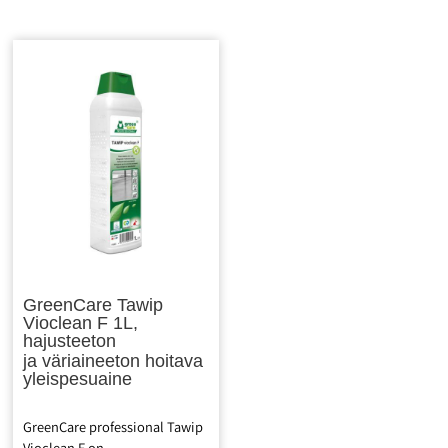
tiivisteessä1 ja pH
Kehdosta kehtoon -
käyttöliuoksessa 1,5. Cradle to
sertifikaatti. Euroopan
Cradle Certified® – Kehdosta
ympäristömerkki – Ekokukka.
kehtoon -sertifikaatti.
Puhdistusaineella on Astma
Euroopan ympäristömerkki –
Allergy Nordic -merkintä, joka
Ekokukka. Puhdistusaineella
sulkee pois mm. ihoa
on Astma Allergy Nordic -
herkistäviä aineita,
merkintä, joka sulkee pois
allergisoivia aineita, joitakin
mm. ihoa herkistäviä aineita,
ärsyttäviä aineita, hajusteita
allergisoivia aineita, joitakin
ja väriaineita, arvioi raaka-
ärsyttäviä aineita, hajusteita
aineiden epäpuhtauksia.
ja väriaineita, arvioi raaka-
aineiden epäpuhtauksia.
GreenCare Tawip
Vioclean F 1L,
hajusteeton
ja väriaineeton hoitava
yleispesuaine
GreenCare professional Tawip
Vioclean F on