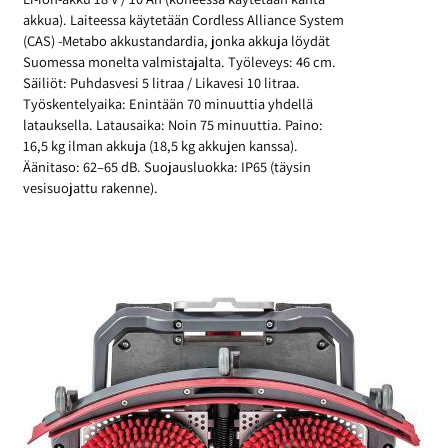
akkua). Laiteessa käytetään Cordless Alliance System
(CAS) -Metabo akkustandardia, jonka akkuja löydät
Suomessa monelta valmistajalta. Työleveys: 46 cm.
Säiliöt: Puhdasvesi 5 litraa / Likavesi 10 litraa.
Työskentelyaika: Enintään 70 minuuttia yhdellä
latauksella. Latausaika: Noin 75 minuuttia. Paino:
16,5 kg ilman akkuja (18,5 kg akkujen kanssa).
Äänitaso: 62–65 dB. Suojausluokka: IP65 (täysin
vesisuojattu rakenne).