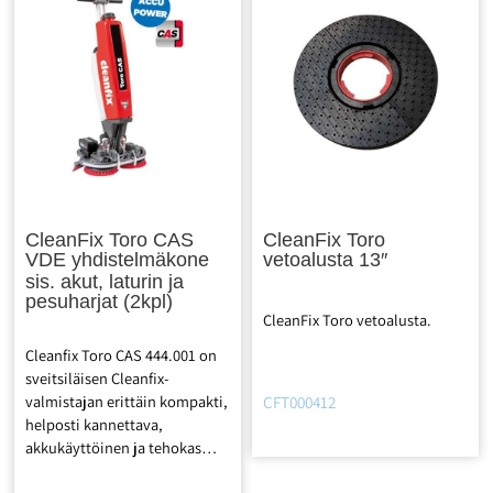
CleanFix Toro CAS
CleanFix Toro
VDE yhdistelmäkone
vetoalusta 13″
sis. akut, laturin ja
pesuharjat (2kpl)
CleanFix Toro vetoalusta.
Cleanfix Toro CAS 444.001 on
sveitsiläisen Cleanfix-
valmistajan erittäin kompakti,
CFT000412
helposti kannettava,
akkukäyttöinen ja tehokas
yhdistelmäkone