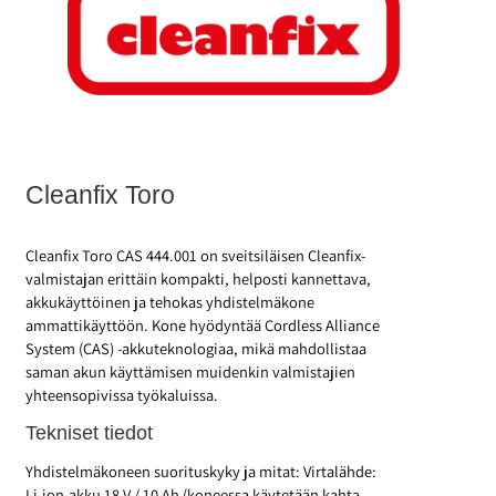
Cleanfix Toro
Cleanfix Toro CAS 444.001 on sveitsiläisen Cleanfix-
valmistajan erittäin kompakti, helposti kannettava,
akkukäyttöinen ja tehokas yhdistelmäkone
ammattikäyttöön. Kone hyödyntää Cordless Alliance
System (CAS) -akkuteknologiaa, mikä mahdollistaa
saman akun käyttämisen muidenkin valmistajien
yhteensopivissa työkaluissa.
Tekniset tiedot
Yhdistelmäkoneen suorituskyky ja mitat: Virtalähde:
Li-ion-akku 18 V / 10 Ah (koneessa käytetään kahta