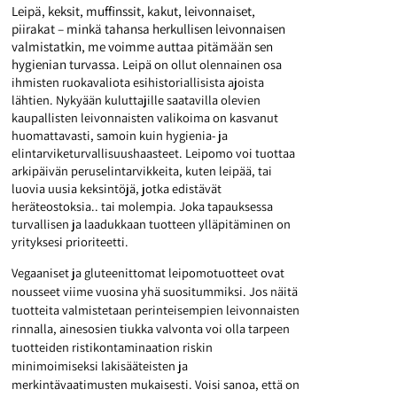
Leipä, keksit, muffinssit, kakut, leivonnaiset,
piirakat – minkä tahansa herkullisen leivonnaisen
valmistatkin, me voimme auttaa pitämään sen
hygienian turvassa.
Leipä on ollut olennainen osa
ihmisten ruokavaliota esihistoriallisista ajoista
lähtien. Nykyään kuluttajille saatavilla olevien
kaupallisten leivonnaisten valikoima on kasvanut
huomattavasti, samoin kuin hygienia- ja
elintarviketurvallisuushaasteet. Leipomo voi tuottaa
arkipäivän peruselintarvikkeita, kuten leipää, tai
luovia uusia keksintöjä, jotka edistävät
heräteostoksia.. tai molempia. Joka tapauksessa
turvallisen ja laadukkaan tuotteen ylläpitäminen on
yrityksesi prioriteetti.
Vegaaniset ja gluteenittomat leipomotuotteet ovat
nousseet viime vuosina yhä suositummiksi. Jos näitä
tuotteita valmistetaan perinteisempien leivonnaisten
rinnalla, ainesosien tiukka valvonta voi olla tarpeen
tuotteiden ristikontaminaation riskin
minimoimiseksi lakisääteisten ja
merkintävaatimusten mukaisesti. Voisi sanoa, että on