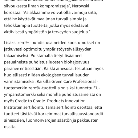
siivouksesta ilman kompromisseja”, Nerowski
korostaa. ”Asiakkaamme voivat olla varmoja siitä,
että he käyttävät maailman turvallisimpia ja
tehokkaimpia tuotteita, jotka myös edistävät
aktiivisesti ympäristön ja terveyden suojelua.”
Lisäksi zero% -puhdistusaineiden koostumukset on
jatkuvasti optimoitu ympäristöystävällisyyden
takaamiseksi. Poistamalla tietyt lisäaineet
pesuaineista puhdistusliuosten biohajoavuus
paranee entisestään. Kaikki ainesosat testataan myös
huolellisesti niiden ekologisen turvallisuuden
varmistamiseksi. Kaikilla Green Care Professional -
tuotemerkin zero% -tuotteilla on siksi tunnettu EU-
ympäristömerkki sekä monilla puhdistusaineista on
myös Cradle to Cradle -Products Innovation
Instituten sertifiointi. Tämä sertifiointi osoittaa, että
tuotteet täyttävät korkeimmat turvallisuusstandardit
ainesosien, luonnonvarojen säästön ja pakkausten
osalta.