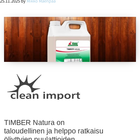
25.11.2025
by
Mikko Mäenpää
TIMBER Natura on
taloudellinen ja helppo ratkaisu
öljyttyjen puulattioiden