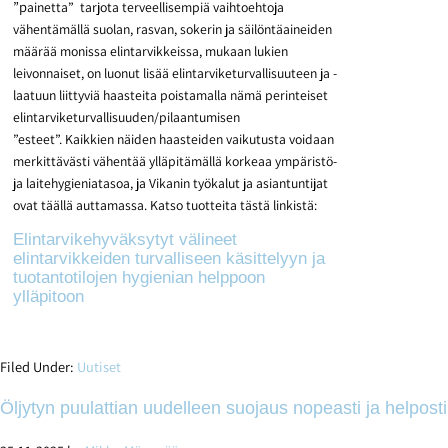
”p
ainetta” tarjota terveellisempiä vaihtoehtoja
vähentämällä suolan, rasvan, sokerin ja säilöntäaineiden
määrää monissa elintarvikkeissa, mukaan lukien
leivonnaiset, on luonut lisää elintarviketurvallisuuteen ja -
laatuun liittyviä haasteita poistamalla nämä perinteiset
elintarviketurvallisuuden/pilaantumisen
”esteet”.
Kaikkien näiden haasteiden vaikutusta voidaan
merkittävästi vähentää ylläpitämällä korkeaa ympäristö-
ja laitehygieniatasoa, ja Vikanin työkalut ja asiantuntijat
ovat täällä auttamassa. Katso tuotteita tästä linkistä:
Elintarvikehyväksytyt välineet
elintarvikkeiden turvalliseen käsittelyyn ja
tuotantotilojen hygienian helppoon
ylläpitoon
Filed Under:
Uutiset
Öljytyn puulattian uudelleen suojaus nopeasti ja helposti