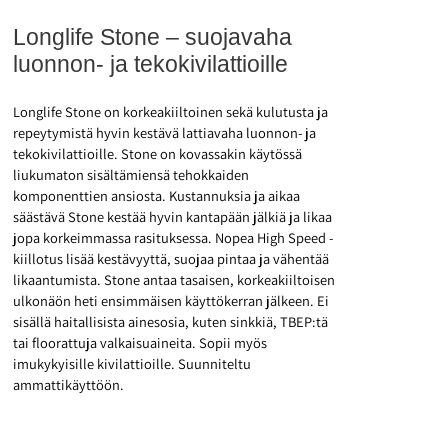
Longlife Stone – suojavaha
luonnon- ja tekokivilattioille
Longlife Stone on korkeakiiltoinen sekä kulutusta ja
repeytymistä hyvin kestävä lattiavaha luonnon- ja
tekokivilattioille. Stone on kovassakin käytössä
liukumaton sisältämiensä tehokkaiden
komponenttien ansiosta. Kustannuksia ja aikaa
säästävä Stone kestää hyvin kantapään jälkiä ja likaa
jopa korkeimmassa rasituksessa. Nopea High Speed -
kiillotus lisää kestävyyttä, suojaa pintaa ja vähentää
likaantumista. Stone antaa tasaisen, korkeakiiltoisen
ulkonäön heti ensimmäisen käyttökerran jälkeen. Ei
sisällä haitallisista ainesosia, kuten sinkkiä, TBEP:tä
tai floorattuja valkaisuaineita. Sopii myös
imukykyisille kivilattioille. Suunniteltu
ammattikäyttöön.