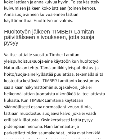
koko lattiaan ja anna kuivua hyvin. Toista käsittely
kuivumisen jälkeen koko lattiaan (toinen kerros).
Anna suoja-aineen kuivua ennen lattian
käyttöönottoa. Huoltotyö on valmis.
Huoltotyön jälkeen TIMBER Lamitan
päivittäiseen siivoukseen, jotta suoja
pysyy
Valitse lattialle suosittu Timber Lamitan
yleispuhdistus/suoja-aine käyttöön kun huoltotyö
Naturalla on tehty. Tämä uniikki yleispuhdistus- ja
hoito/suoja-aine kyllästää puulattiaa, tekemällä siitä
kosteutta kestävää. TIMBER Lamitanin koostumus
saa aikaan näkymättömän suojakalvon, joka ei
heikennä lattian luontaista ulkonäköä tai tee lattiasta
liukasta. Kun TIMBER Lamitania käytetään
säännöllisesti osana normaalia siivousrutiinia,
lattiaan muodostuu suojaava kalvo, joka ei vaadi
erillistä kiillotusta. Yksinkertaisesti lattia pysyy
pidempään hienona. Näin laminaatti- ja
parkettilattioiden saumakohdat, jotka ovat herkkiä