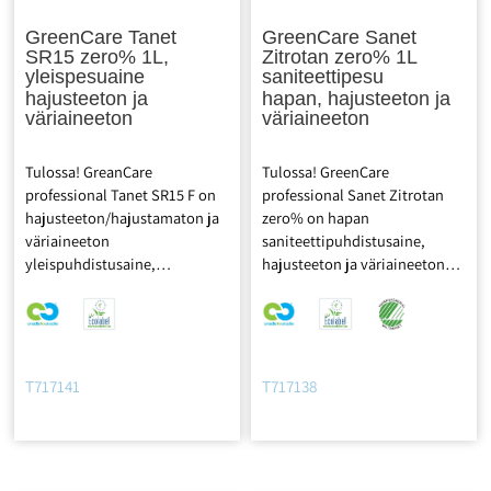
GreenCare Tanet
GreenCare Sanet
SR15 zero% 1L,
Zitrotan zero% 1L
yleispesuaine
saniteettipesu
hajusteeton ja
hapan, hajusteeton ja
väriaineeton
väriaineeton
Tulossa! GreanCare
Tulossa! GreenCare
professional Tanet SR15 F on
professional Sanet Zitrotan
hajusteeton/hajustamaton ja
zero% on hapan
väriaineeton
saniteettipuhdistusaine,
yleispuhdistusaine,
hajusteeton ja väriaineeton.
tehotiiviste. Puhdistaa ja
Saniteettipuhdistusaine
hoitaa jättämättä raitoja tai
päivittäiseen käyttöön. Sopii
himmentymiä. Saa lattian
saniteettitilojen ja
kiiltämään ja on hellä
haponkestävien pintojen
materiaaleille. Sopii kaikille
puhdistamiseen. Erittäin
T717141
T717138
pestäville pinnoille sekä
hellävarainen pinnoille. pH
lasinpuhdistukseen. Sopii
tiivisteessä 2,5,
yhdistelmäkonekäyttöön. pH
käyttöliuoksessa n.4,5. Cradle
tiivisteessä 9,5,
to Cradle Certified® –