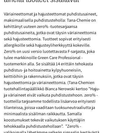
Väriaineettomat ja hajusteettomat puhdistusaineet,
maksimaalisella puhdistusteholla: Tana-Chemie on
kehittänyt uuteen zero% -tuotesarjaansa
puhdistusaineita, jotka ovat täysin väriaineettomia
sekä hajusteettomia. Tuotteet sopivat erityisesti
allergikoille sekä hajusteyliherkkyyttä kokeville.
Zero% on uusi versio luotettavasta F-sarjasta, joka
tulee markkinoille Green Care Professional -
tuotemerkin alla. Se sisältää 14 erittäin tehokasta
puhdistus- ja hoitoainetta kylpyhuoneisiin,
keittiöihin ja rakennuksiin, jotka ovat täysin
hajusteettomia ja väriaineettomia.
(Tana-Chemien
tuotehallintapäällikkö
Bianca Nerowski kertoo ”Haju-
ja väriaineet eivät vaikuta puhdistustehoon.
zero% -
tuotteilla tarjoamme
todellista lisäarvoa erityisesti
tilanteissa, joissa vaaditaan tuoksuneutraaliutta ja
minimaalista sisäilman raikkautta.
Samalla
koostumukset tekevät vaikutuksen käyttäjiin
tehokkaalla puhdistustehollaan
”.
”Zero% -
valikoimalla lähetämme selkeän signaalin kestävästä