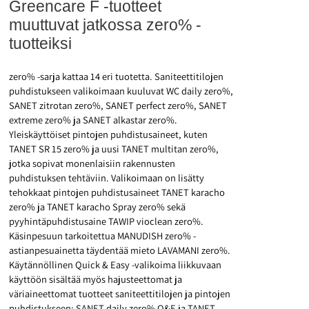
Greencare F -tuotteet
muuttuvat jatkossa zero% -
tuotteiksi
zero% -sarja kattaa 14 eri tuotetta. Saniteettitilojen
puhdistukseen valikoimaan kuuluvat WC daily zero%,
SANET zitrotan zero%, SANET perfect zero%, SANET
extreme zero% ja SANET alkastar zero%.
Yleiskäyttöiset pintojen puhdistusaineet, kuten
TANET SR 15 zero% ja uusi TANET multitan zero%,
jotka sopivat monenlaisiin rakennusten
puhdistuksen tehtäviin. Valikoimaan on lisätty
tehokkaat pintojen puhdistusaineet TANET karacho
zero% ja TANET karacho Spray zero% sekä
pyyhintäpuhdistusaine TAWIP vioclean zero%.
Käsinpesuun tarkoitettua MANUDISH zero% -
astianpesuainetta täydentää mieto LAVAMANI zero%.
Käytännöllinen Quick & Easy -valikoima liikkuvaan
käyttöön sisältää myös hajusteettomat ja
väriaineettomat tuotteet saniteettitilojen ja pintojen
puhdistukseen: SANET daily zero% Q&E ja TANET