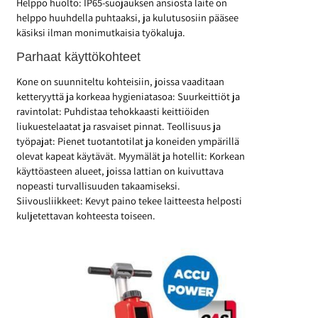
Helppo huolto: IP65-suojauksen ansiosta laite on
helppo huuhdella puhtaaksi, ja kulutusosiin pääsee
käsiksi ilman monimutkaisia työkaluja.
Parhaat käyttökohteet
Kone on suunniteltu kohteisiin, joissa vaaditaan
ketteryyttä ja korkeaa hygieniatasoa: Suurkeittiöt ja
ravintolat: Puhdistaa tehokkaasti keittiöiden
liukuestelaatat ja rasvaiset pinnat. Teollisuus ja
työpajat: Pienet tuotantotilat ja koneiden ympärillä
olevat kapeat käytävät. Myymälät ja hotellit: Korkean
käyttöasteen alueet, joissa lattian on kuivuttava
nopeasti turvallisuuden takaamiseksi.
Siivousliikkeet: Kevyt paino tekee laitteesta helposti
kuljetettavan kohteesta toiseen.